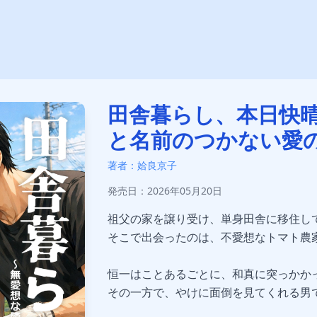
田舎暮らし、本日快晴
と名前のつかない愛
著者：姶良京子
発売日：2026年05月20日
祖父の家を譲り受け、単身田舎に移住し
そこで出会ったのは、不愛想なトマト農
恒一はことあるごとに、和真に突っかか
その一方で、やけに面倒を見てくれる男