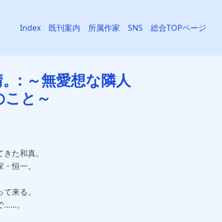
。: ～無愛想な隣人
のこと～
てきた和真。
家・恒一。
って来る。
で……。